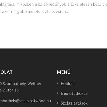
akfajtára, miközben a külső redőnyök is tökéletesen betöltik
 akár nagyobb méretű kivitelezésre is.
SOLAT
MENÜ
0 Szombathely, Welther
Főoldal
oly utca 15.
Bemutatkozás
mbathely@vasiplastwood.hu
Szolgáltatások