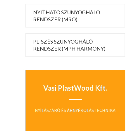
NYITHATÓ SZÚNYOGHÁLÓ
RENDSZER (MRO)
PLISZÉS SZUNYOGHÁLÓ
RENDSZER (MPH HARMONY)
Vasi PlastWood Kft.
NYÍLÁSZÁRÓ ÉS ÁRNYÉKOLÁSTECHNIKA