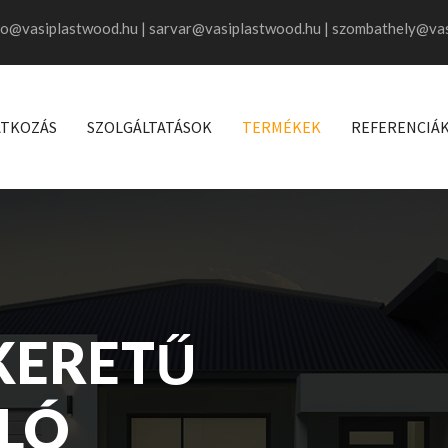
fo@vasiplastwood.hu | sarvar@vasiplastwood.hu | szombathely@va
TKOZÁS
SZOLGÁLTATÁSOK
TERMÉKEK
REFERENCIÁ
KERETŰ
LÓ