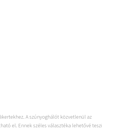
élikertekhez. A szúnyoghálót közvetlenül az
atható el. Ennek széles választéka lehetővé teszi