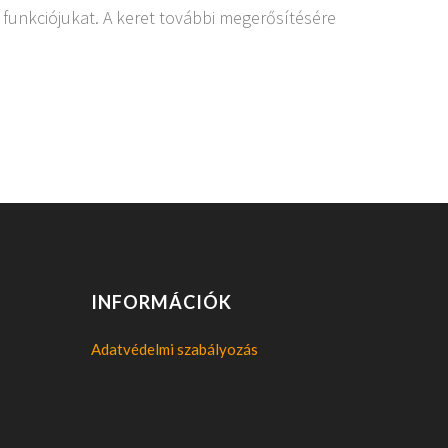
 funkciójukat. A keret további megerősítésére
INFORMÁCIÓK
Adatvédelmi szabályozás