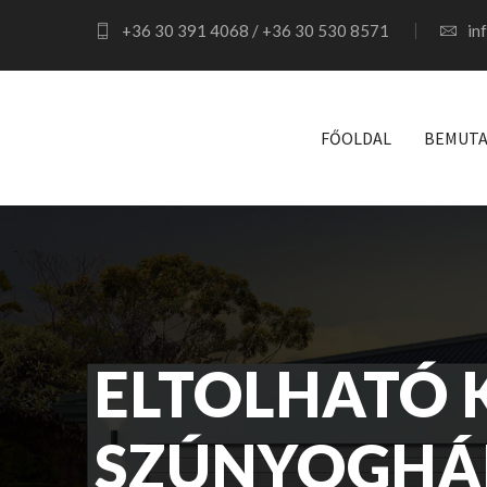
+36 30 391 4068 / +36 30 530 8571
in
FŐOLDAL
BEMUTA
ELTOLHATÓ 
SZÚNYOGHÁ