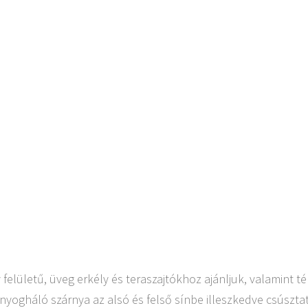
elületű, üveg erkély és teraszajtókhoz ajánljuk, valamint t
szúnyogháló szárnya az alsó és felső sínbe illeszkedve csúszt