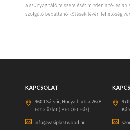
a szúnyogháló felszerelését minden ajtó- és abl
szolgáló bepattanó kötések lévén lehetőség van
KAPCSOLAT
KAPC
9600 Sárvár, Hunyadi utca 26/B
970
Fsz 2.üzlet ( PETŐFI Ház)
Kár
info@vasiplastwood.hu
szo