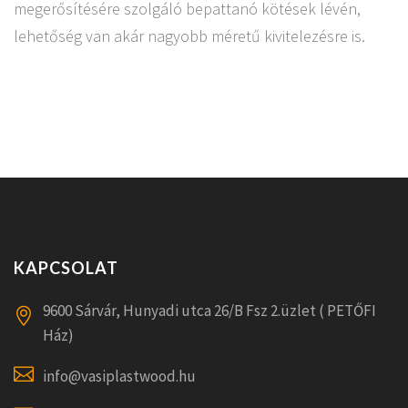
megerősítésére szolgáló bepattanó kötések lévén,
lehetőség van akár nagyobb méretű kivitelezésre is.
KAPCSOLAT
9600 Sárvár, Hunyadi utca 26/B Fsz 2.üzlet ( PETŐFI
Ház)
info@vasiplastwood.hu