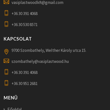
vasiplastwoodkft@gmail.com
+36 30 391 4068
+36 30 530 8571
KAPCSOLAT
9700 Szombathely, Welther Károly utca 15.
szombathely@vasiplastwood.hu
+36 30 391 4068
+36 30 951 2681
MENÜ
Főoldal