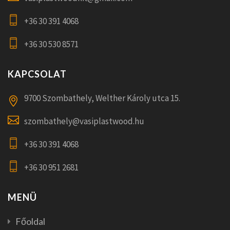
+36 30 391 4068
+36 30 530 8571
KAPCSOLAT
9700 Szombathely, Welther Károly utca 15.
szombathely@vasiplastwood.hu
+36 30 391 4068
+36 30 951 2681
MENÜ
Főoldal