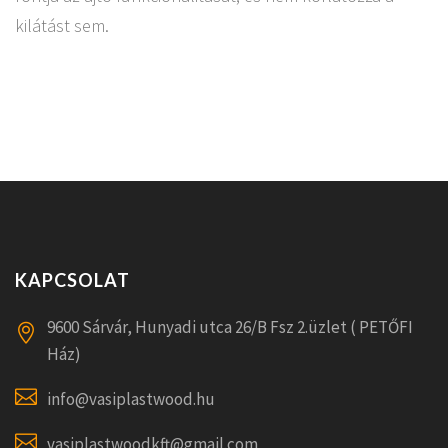
kilátást sem.
KAPCSOLAT
9600 Sárvár, Hunyadi utca 26/B Fsz 2.üzlet ( PETŐFI
Ház)
info@vasiplastwood.hu
vasiplastwoodkft@gmail.com