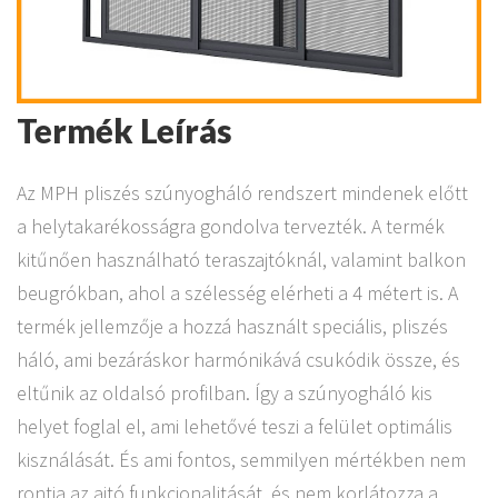
Termék Leírás
Az MPH pliszés szúnyogháló rendszert mindenek előtt
a helytakarékosságra gondolva tervezték. A termék
kitűnően használható teraszajtóknál, valamint balkon
beugrókban, ahol a szélesség elérheti a 4 métert is. A
termék jellemzője a hozzá használt speciális, pliszés
háló, ami bezáráskor harmónikává csukódik össze, és
eltűnik az oldalsó profilban. Így a szúnyogháló kis
helyet foglal el, ami lehetővé teszi a felület optimális
kisználását. És ami fontos, semmilyen mértékben nem
rontja az ajtó funkcionalitását, és nem korlátozza a