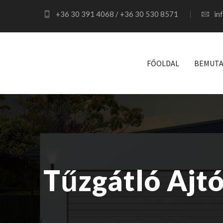
+36 30 391 4068 / +36 30 530 8571
in
FŐOLDAL
BEMUTA
Tűzgátló Ajt