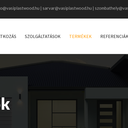
fo@vasiplastwood.hu | sarvar@vasiplastwood.hu | szombathely@va
TKOZÁS
SZOLGÁLTATÁSOK
TERMÉKEK
REFERENCIÁ
ók