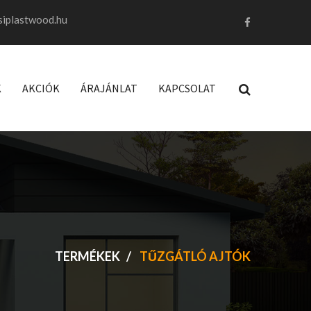
siplastwood.hu
K
AKCIÓK
ÁRAJÁNLAT
KAPCSOLAT
TERMÉKEK
TŰZGÁTLÓ AJTÓK