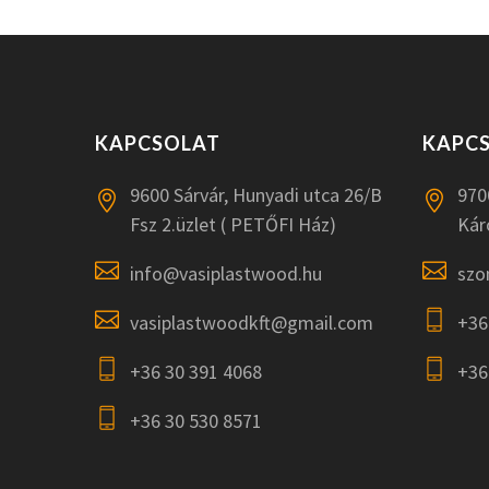
KAPCSOLAT
KAPC
9600 Sárvár, Hunyadi utca 26/B
970
Fsz 2.üzlet ( PETŐFI Ház)
Kár
info@vasiplastwood.hu
szo
vasiplastwoodkft@gmail.com
+36
+36 30 391 4068
+36
+36 30 530 8571