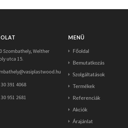
SOLAT
MENÜ
0 Szombathely, Welther
Főoldal
oly utca 15.
Bemutatkozás
mbathely@vasiplastwood.hu
Szolgáltatások
 30 391 4068
Termékek
 30 951 2681
Referenciák
Akciók
Árajánlat